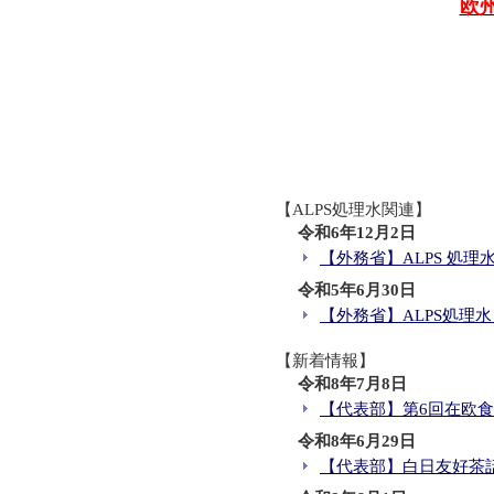
ラインハルト・ビュティコフ
欧
令和7年度外務大臣表彰（「
2025年大使主催ガーデンパ
Summer Festival Jap
欧州議会における日本文化紹
ヨーロッパ・オープンデー2
句会イベントの開催(令和7年
日EU友好関係50周年を祝
【ALPS処理水関連】
令和6年12月2日
2025年欧州連合（EU）
【外務省】ALPS 処
相川大使による信任状捧呈（
令和5年6月30日
相川大使による信任状捧呈（
【外務省】ALPS処理水とは
【新着情報】
令和8年7月8日
【代表部】第6回在欧食
令和8年6月29日
【代表部】白日友好茶