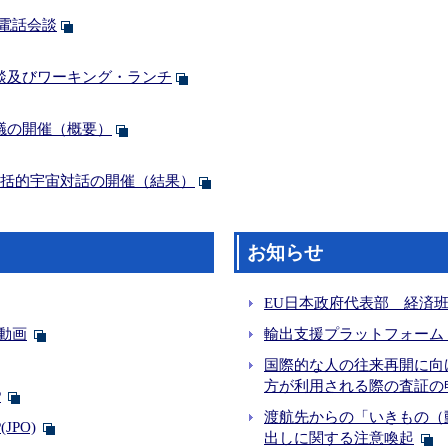
電話会談
談及びワーキング・ランチ
議の開催（概要）
包括的宇宙対話の開催（結果）
お知らせ
EU日本政府代表部 経済
動画
輸出支援プラットフォーム
国際的な人の往来再開に向
方が利用される際の査証の
P
渡航先からの「いきもの（
PO)
出しに関する注意喚起