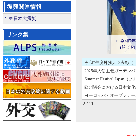
句会イベントの開催(令和7年
復興関連情報
日EU友好関係50周年を祝
東日本大震災
2025年欧州連合（EU）
相川大使による信任状捧呈（
リンク集
相川大使による信任状捧呈（
ライン
令和7
ラインハルト・ビュティコフ
川大使公
(於：相
ヨーロ
202
令和7年度外務大臣表彰（「
2025年大使主催ガーデンパ
Summer Festival Jap
欧州議会における日本文化紹
ヨーロッパ・オープンデー2
句会イベントの開催(令和7年
3 / 11
日EU友好関係50周年を祝
2025年欧州連合（EU）
相川大使による信任状捧呈（
相川大使による信任状捧呈（