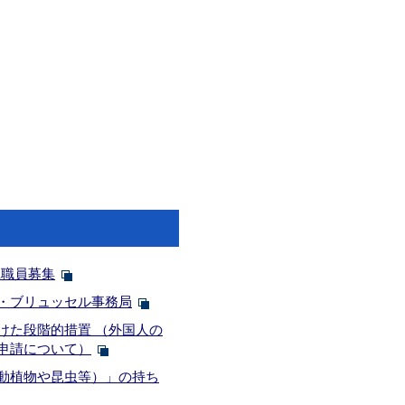
班職員募集
・ブリュッセル事務局
けた段階的措置 （外国人の
申請について）
動植物や昆虫等）」の持ち