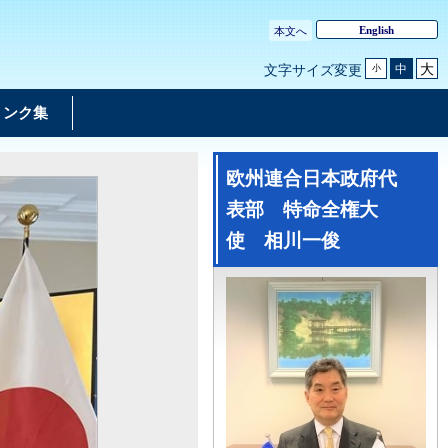
English
本文へ
大
中
文字サイズ変更
小
リンク集
欧州連合日本政府代
表部 特命全権大
使 相川一俊