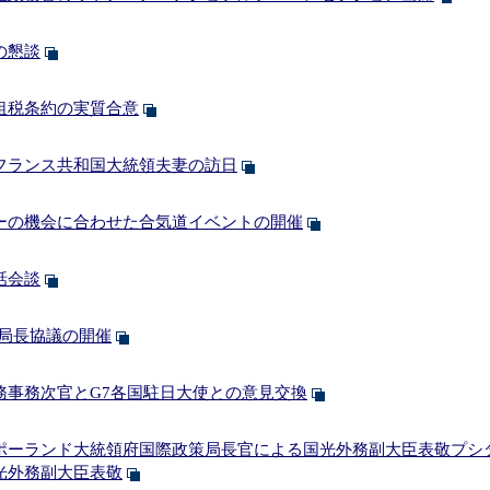
の懇談
租税条約の実質合意
フランス共和国大統領夫妻の訪日
ーの機会に合わせた合気道イベントの開催
話会談
務局長協議の開催
務事務次官とG7各国駐日大使との意見交換
ポーランド大統領府国際政策局長官による国光外務副大臣表敬プシ
光外務副大臣表敬