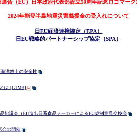
ァ元欧州議会議員に対する叙勲伝達式の開催 (於：相川大使公邸)(令和8
州連合（EU）日本政府代表部設立50周年記念ロゴマーク
公邸料理人に対する外務大臣表彰」）授与式の開催 (於：相川大使公邸)(令
2024年能登半島地震災害義援金の受入れについて
ーティーの開催 (於：相川大使公邸)(令和7年9月2日)
an（ブルス広場）(令和7年7月6日)
日EU経済連携協定（EPA）
介行事の開催(令和7年5月13日)
日EU戦略的パートナーシップ協定（SPA）
025におけるワークショップの開催(令和7年5月10日)
2月21日)
う夕べの開催（令和7年2月5日）
日本政府代表部設立50周年記念ロゴマーク決定
理水海洋放出の安全性
令和6年6月21日）
令和6年1月11日）
 [1.1MB]
品協議会（EU進出日系食品メーカーによるEU規制意見交換会
話会の開催