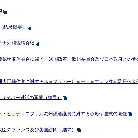
談
（結果概要）
イナ外相電話会談
重要鉱物閣僚会合に続く、米国政府、欧州委員会及び日本政府との間
理大臣補佐官に対するル＝フラペール＝デュ＝エレン次期駐日仏大
Uサイバー対話の開催（結果）
ト・ビュティコファ元欧州議会議員に対する叙勲伝達式の開催
大臣のフランス及び英国訪問（結果）