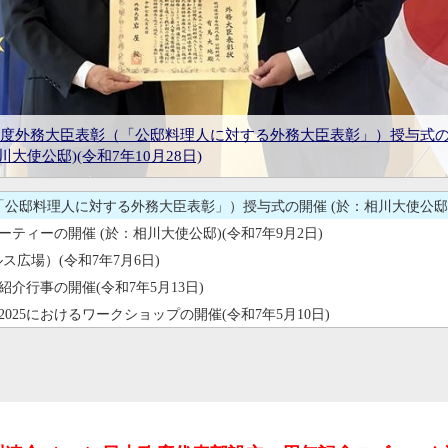
2月21日)
う夕べの開催（令和7年2月5日）
日本政府代表部設立50周年記念ロゴマーク決定
令和6年6月21日）
令和6年1月11日）
ハルト・ビュティコファ元欧州議会議員に対する叙勲伝達式の開催 
年度外務大臣表彰（「公邸料理人に対する外務大臣表彰」）授与式
ァ元欧州議会議員に対する叙勲伝達式の開催 (於：相川大使公邸)(令和8
邸)(令和8年1月28日)
川大使公邸)(令和7年10月28日)
ッパ・オープンデー2025におけるワークショップの開催(令和7年5月
5年大使主催ガーデンパーティーの開催 (於：相川大使公邸)(令和7年9
2025年欧州連合（EU）日本政府代表部設立50周年記念ロゴマーク決
欧州議会における日本文化紹介行事の開催(令和7年5月13日)
日EU友好関係50周年を祝う夕べの開催（令和7年2月5日）
Summer Festival Japan（ブルス広場）(令和7年7月6日)
相川大使による信任状捧呈（令和6年6月21日）
相川大使による信任状捧呈（令和6年1月11日）
句会イベントの開催 (令和7年2月21日)
公邸料理人に対する外務大臣表彰」）授与式の開催 (於：相川大使公邸)(令
ーティーの開催 (於：相川大使公邸)(令和7年9月2日)
an（ブルス広場）(令和7年7月6日)
介行事の開催(令和7年5月13日)
025におけるワークショップの開催(令和7年5月10日)
2月21日)
う夕べの開催（令和7年2月5日）
日本政府代表部設立50周年記念ロゴマーク決定
令和6年6月21日）
令和6年1月11日）