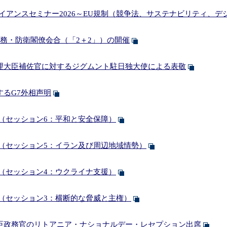
イアンスセミナー2026～EU規制（競争法、サステナビリティ、
務・防衛閣僚会合（「2＋2」）の開催
理大臣補佐官に対するジグムント駐日独大使による表敬
するG7外相声明
（セッション6：平和と安全保障）
合（セッション5：イラン及び周辺地域情勢）
（セッション4：ウクライナ支援）
合（セッション3：横断的な脅威と主権）
臣政務官のリトアニア・ナショナルデー・レセプション出席