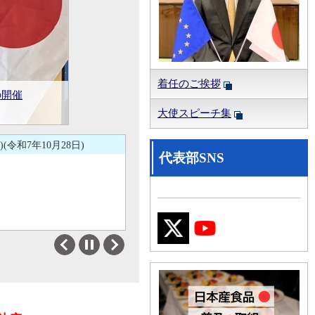
着任のご挨拶
(於：相
の開催
年1月28日)
10日)
月2日)
定
大使スピーチ集
和7年10月28日)
代表部SNS
Previous
Next