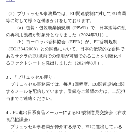
（2）ブリュッセル事務局では、EU関連規制に対してEU当局
等に対して様々な働きかけをしております。
（a）包装・包装廃棄物規則（PPWR）で、日本酒等の瓶
の再利用義務が対象外となりました（2024年3月）。
（b）ヨーロッパ香料協会（EFFA）が、EU香料規制
（EC1334/2008）との関係において、日本の伝統的な香料で
あるサクラのEU域内での使用が可能であることを明確化す
るファクトシートを発出しました（2024年8月）。
3．「ブリュッセル便り」
ブリュッセル事務局では、毎月1回程度、EU関連規制に関
するメールを配信しています。登録をご希望の方は、上記担
当までご連絡ください。
4．EU進出日系食品メーカーによるEU規制意見交換会（在欧
食品協議会）
ブリュッセル事務局が仲介する形で、EUに進出している