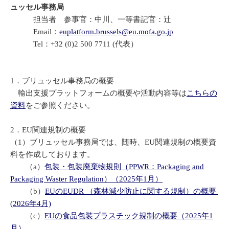
ュッセル事務局
担当者 参事官：中川、一等書記官：辻
Email：
euplatform.brussels@eu.mofa.go.jp
Tel：+32 (0)2 500 7711 (代表）
1．ブリュッセル事務局の概要
輸出支援プラットフォームの概要や活動内容等は
こちらの
資料
をご参照ください。
2．EU関連規制の概要
（1）ブリュッセル事務局では、随時、EU関連規制の概要資
料を作成しております。
（a）
包装・包装廃棄物規則（PPWR：Packaging and
Packaging Waster Regulation）（2025年1月）
（b）
EUのEUDR （森林減少防止に関する規制）の概要
(2026年4月)
（c）
EUの食品包装プラスチック規制の概要（2025年1
月）